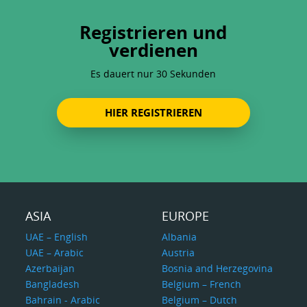
Registrieren und
verdienen
Es dauert nur 30 Sekunden
HIER REGISTRIEREN
ASIA
EUROPE
UAE – English
Albania
UAE – Arabic
Austria
Azerbaijan
Bosnia and Herzegovina
Bangladesh
Belgium – French
Bahrain - Arabic
Belgium – Dutch