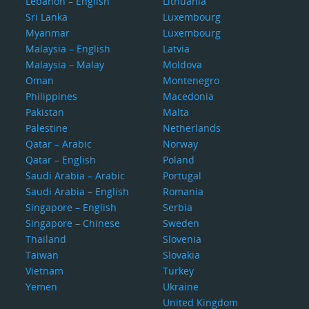
Lebanon – English
Lithuania
Sri Lanka
Luxembourg
Myanmar
Luxembourg
Malaysia – English
Latvia
Malaysia – Malay
Moldova
Oman
Montenegro
Philippines
Macedonia
Pakistan
Malta
Palestine
Netherlands
Qatar – Arabic
Norway
Qatar – English
Poland
Saudi Arabia – Arabic
Portugal
Saudi Arabia – English
Romania
Singapore – English
Serbia
Singapore – Chinese
Sweden
Thailand
Slovenia
Taiwan
Slovakia
Vietnam
Turkey
Yemen
Ukraine
United Kingdom